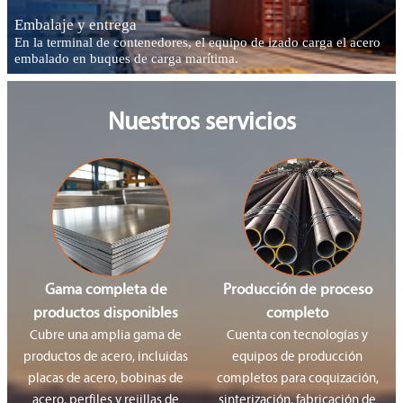
Embalaje y entrega
En la terminal de contenedores, el equipo de izado carga el acero
embalado en buques de carga marítima.
Nuestros servicios
Gama completa de
Producción de proceso
productos disponibles
completo
Cubre una amplia gama de
Cuenta con tecnologías y
productos de acero, incluidas
equipos de producción
placas de acero, bobinas de
completos para coquización,
acero, perfiles y rejillas de
sinterización, fabricación de