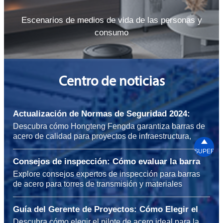
Escenarios de medios de vida de las personas y
consumo
Centro de noticias
Actualización de Normas de Seguridad 2024:
Barras de Acero para Proyectos de
Descubra cómo Hongteng Fengda garantiza barras de
Infraestructura
acero de calidad para proyectos de infraestructura,

incluyendo canales de acero para sistemas de
SUPERIO
estantería y acero al carbono para maquinaria pesada,
Consejos de inspección: Cómo evaluar la barra
cumpliendo con los estándares de seguridad 2024 en
de acero para torres de transmisión antes de la
Explore consejos expertos de inspección para barras
durabilidad, sostenibilidad y confiabilidad global.
instalación
de acero para torres de transmisión y materiales
relacionados como canales de acero para sistemas de
estanterías, acero al carbono para plantas químicas y
Guía del Gerente de Proyectos: Cómo Elegir el
barras de refuerzo de acero para construcción de
Pilote de Acero Adecuado para Proyectos de
Descubra cómo elegir el pilote de acero ideal para la