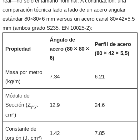
real—no solo el tamaño nominal. A continuación, una
comparación técnica lado a lado de un acero angular
estándar 80×80×6 mm versus un acero canal 80×42×5.5
mm (ambos grado S235, EN 10025-2):
Ángulo de
Perfil de acero
Propiedad
acero (80 × 80 ×
(80 × 42 × 5,5)
6)
Masa por metro
7.34
6.21
(kg/m)
Módulo de
Sección (Z
,
12.9
24.6
y-y
cm³)
Constante de
1.42
7.85
torsión (J, cm⁴)