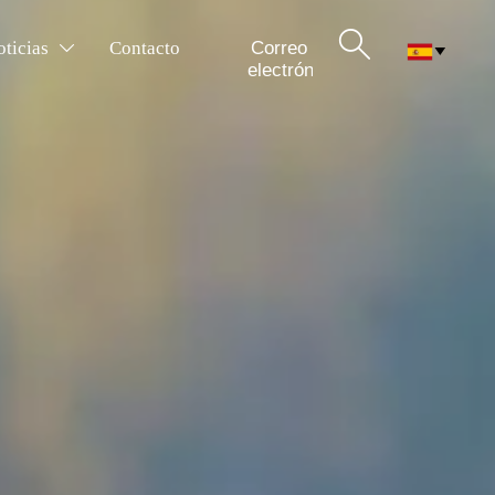

Correo
ticias
Contacto


electrónico