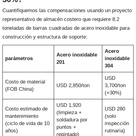
Cuantifiquemos las compensaciones usando un proyecto
representativo de almacén costero que requiere 8.2
toneladas de barras cuadradas de acero inoxidable para
construcción y estructura de soporte:
Acero
Acero inoxidable
parámetros
inoxidable
201
304
USD
Costo de material
USD 2,850/ton
3,700/ton
(FOB China)
(+30%)
USD 1,920
Costo estimado de
USD 280
(limpieza +
mantenimiento
(solo
soldadura por
(ciclo de vida de 10
inspección
puntos +
años)
rutinaria)
repintado)